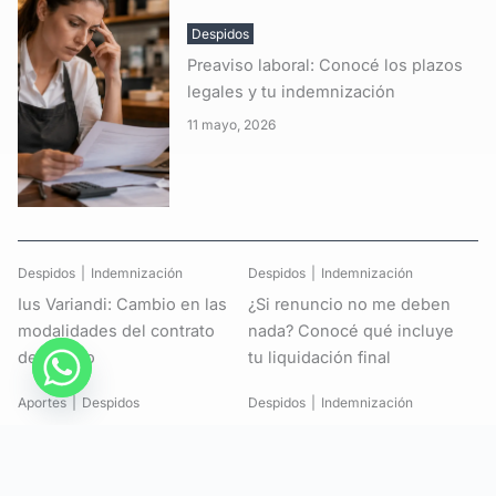
Despidos
Preaviso laboral: Conocé los plazos
legales y tu indemnización
11 mayo, 2026
Despidos
Indemnización
Despidos
Indemnización
Ius Variandi: Cambio en las
¿Si renuncio no me deben
modalidades del contrato
nada? Conocé qué incluye
de trabajo
tu liquidación final
Aportes
Despidos
Despidos
Indemnización
Multas por trabajador mal
Me dijeron que ya no me
registrado: Sanciones que
presente a trabajar. ¿Qué
prevé la ley
debo hacer?