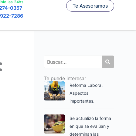
ible las 24hs
Te Asesoramos
7274-0357
6922-7286
:
Search
Te puede interesar
Reforma Laboral.
Aspectos
importantes.
Se actualizó la forma
en que se evalúan y
determinan las