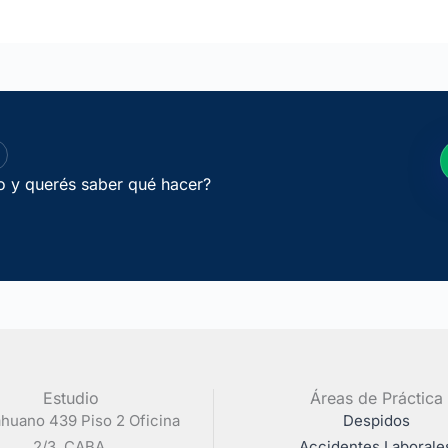
jo y querés saber qué hacer?
Estudio
Áreas de Práctica
huano 439 Piso 2 Oficina
Despidos
2/3. CABA.
Accidentes Laborale