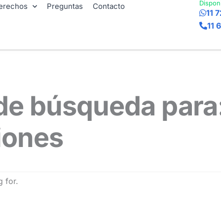
Dispon
erechos
Preguntas
Contacto
11 
11 
de búsqueda para
iones
 for.