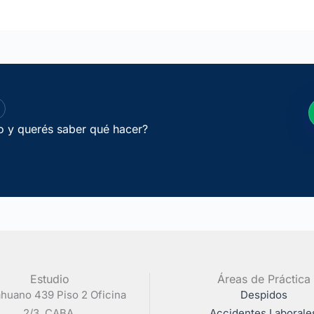
jo y querés saber qué hacer?
Estudio
Áreas de Práctica
huano 439 Piso 2 Oficina
Despidos
2/3. CABA.
Accidentes Laborale