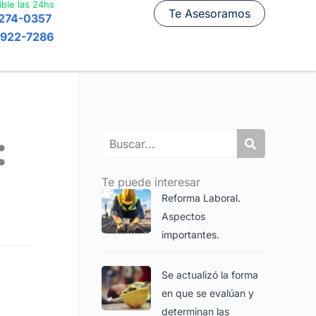
ible las 24hs
Te Asesoramos
7274-0357
6922-7286
:
Search
Te puede interesar
Reforma Laboral.
Aspectos
importantes.
Se actualizó la forma
en que se evalúan y
determinan las