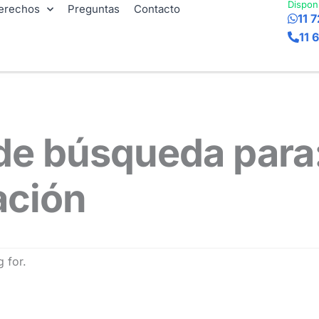
Dispon
erechos
Preguntas
Contacto
11 
11 
de búsqueda para
ación
 for.