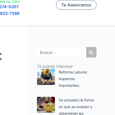
ible las 24hs
Te Asesoramos
7274-0357
6922-7286
:
Search
Te puede interesar
Reforma Laboral.
Aspectos
importantes.
Se actualizó la forma
en que se evalúan y
determinan las