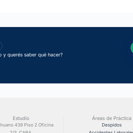
jo y querés saber qué hacer?
Estudio
Áreas de Práctica
huano 439 Piso 2 Oficina
Despidos
2/3. CABA.
Accidentes Laborale