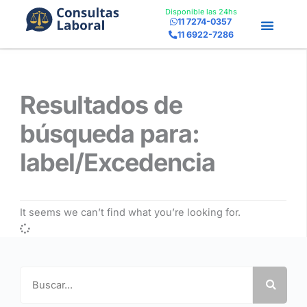
Ir
Disponible las 24hs
11 7274-0357
al
11 6922-7286
contenido
Resultados de
búsqueda para:
label/Excedencia
It seems we can’t find what you’re looking for.
Search