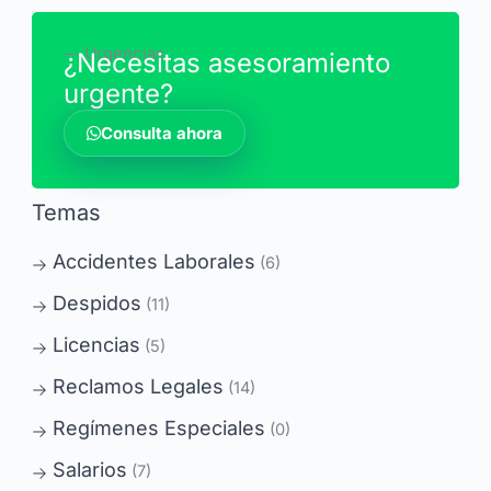
― Urgencias
¿Necesitas asesoramiento
urgente?
Consulta ahora
Temas
Accidentes Laborales
(6)
Despidos
(11)
Licencias
(5)
Reclamos Legales
(14)
Regímenes Especiales
(0)
Salarios
(7)