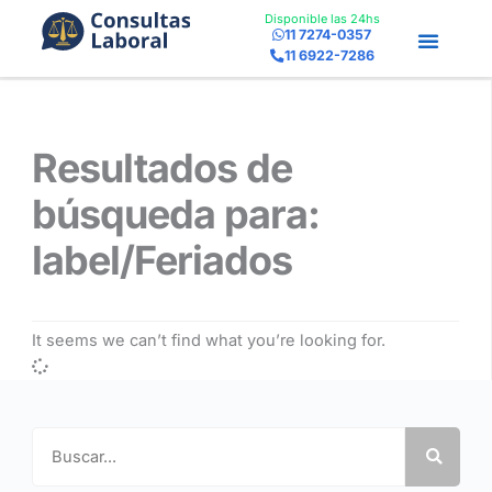
Ir
Disponible las 24hs
11 7274-0357
al
11 6922-7286
contenido
Resultados de
búsqueda para:
label/Feriados
It seems we can’t find what you’re looking for.
Search