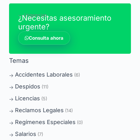
― Urgencias
¿Necesitas asesoramiento
urgente?
Consulta ahora
Temas
Accidentes Laborales
(6)
Despidos
(11)
Licencias
(5)
Reclamos Legales
(14)
Regímenes Especiales
(0)
Salarios
(7)